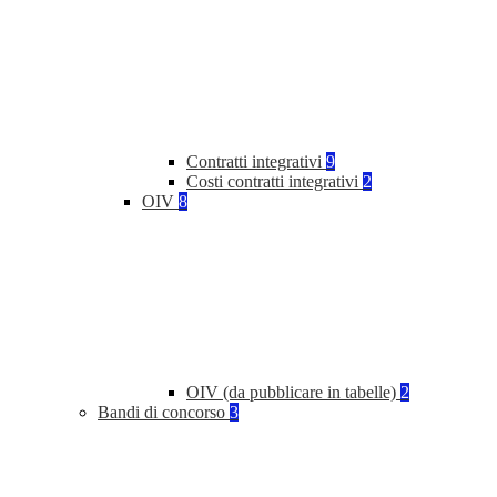
Contratti integrativi
9
Costi contratti integrativi
2
OIV
8
OIV (da pubblicare in tabelle)
2
Bandi di concorso
3