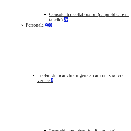
Consulenti e collaboratori (da pubblicare in
tabelle)
26
Personale
230
Titolari di incarichi dirigenziali amministrativi di
vertice
3
Incarichi amministrativi di vertice (da