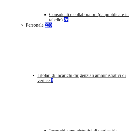
Consulenti e collaboratori (da pubblicare in
tabelle)
26
Personale
230
Titolari di incarichi dirigenziali amministrativi di
vertice
3
Incarichi amministrativi di vertice (da