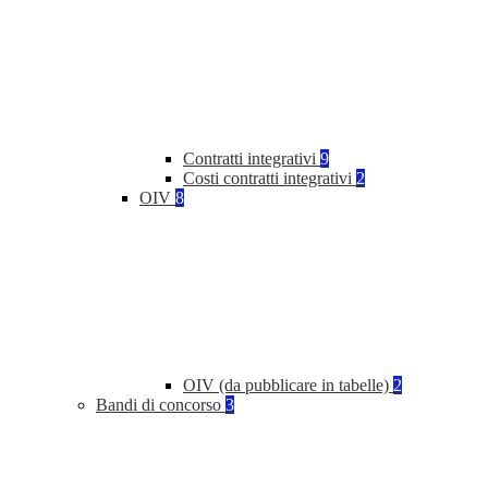
Contratti integrativi
9
Costi contratti integrativi
2
OIV
8
OIV (da pubblicare in tabelle)
2
Bandi di concorso
3