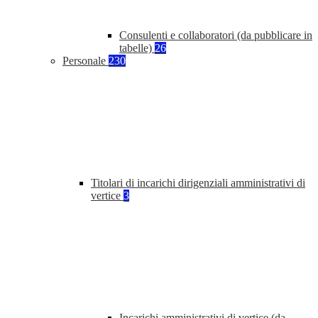
Consulenti e collaboratori (da pubblicare in
tabelle)
26
Personale
230
Titolari di incarichi dirigenziali amministrativi di
vertice
3
Incarichi amministrativi di vertice (da