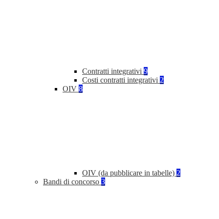
Contratti integrativi
9
Costi contratti integrativi
2
OIV
8
OIV (da pubblicare in tabelle)
2
Bandi di concorso
3