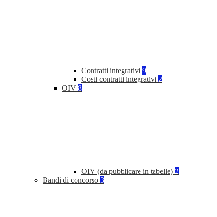
Contratti integrativi
9
Costi contratti integrativi
2
OIV
8
OIV (da pubblicare in tabelle)
2
Bandi di concorso
3