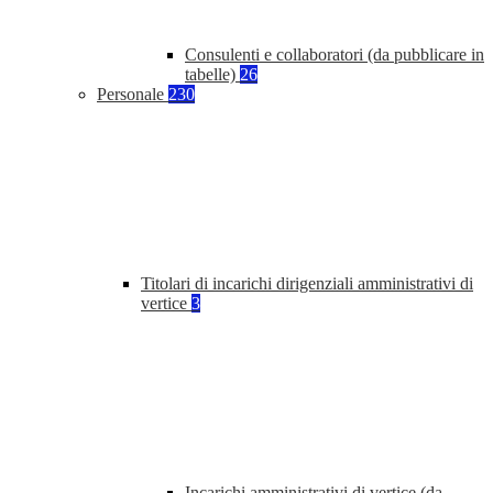
Consulenti e collaboratori (da pubblicare in
tabelle)
26
Personale
230
Titolari di incarichi dirigenziali amministrativi di
vertice
3
Incarichi amministrativi di vertice (da