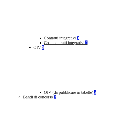
Contratti integrativi
9
Costi contratti integrativi
2
OIV
8
OIV (da pubblicare in tabelle)
2
Bandi di concorso
3