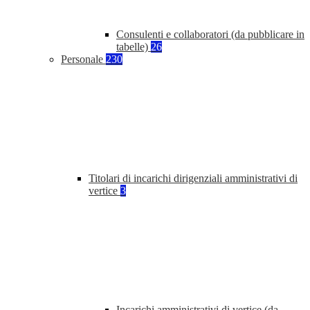
Consulenti e collaboratori (da pubblicare in
tabelle)
26
Personale
230
Titolari di incarichi dirigenziali amministrativi di
vertice
3
Incarichi amministrativi di vertice (da