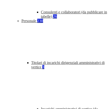
Consulenti e collaboratori (da pubblicare in
tabelle)
26
Personale
230
Titolari di incarichi dirigenziali amministrativi di
vertice
3
Incarichi amministrativi di vertice (da