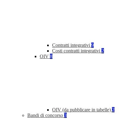
Contratti integrativi
9
Costi contratti integrativi
2
OIV
8
OIV (da pubblicare in tabelle)
2
Bandi di concorso
3