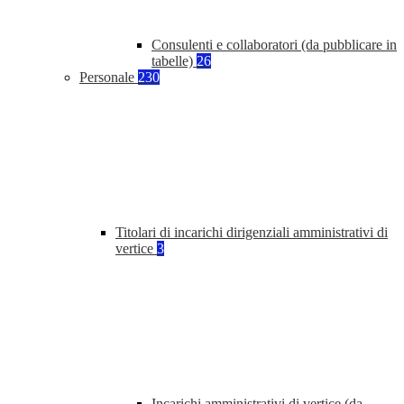
Consulenti e collaboratori (da pubblicare in
tabelle)
26
Personale
230
Titolari di incarichi dirigenziali amministrativi di
vertice
3
Incarichi amministrativi di vertice (da