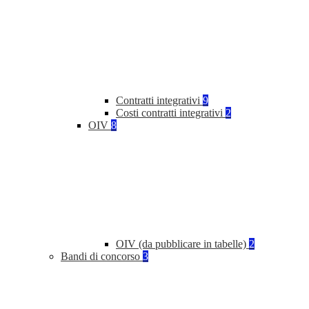
Contratti integrativi
9
Costi contratti integrativi
2
OIV
8
OIV (da pubblicare in tabelle)
2
Bandi di concorso
3