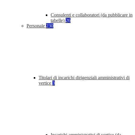
Consulenti e collaboratori (da pubblicare in
tabelle)
26
Personale
230
Titolari di incarichi dirigenziali amministrativi di
vertice
3
Incarichi amministrativi di vertice (da