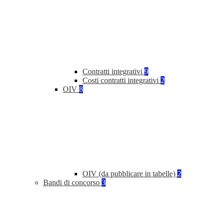
Contratti integrativi
9
Costi contratti integrativi
2
OIV
8
OIV (da pubblicare in tabelle)
2
Bandi di concorso
3