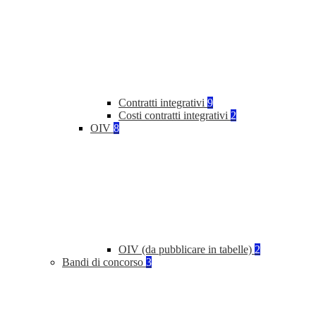
Contratti integrativi
9
Costi contratti integrativi
2
OIV
8
OIV (da pubblicare in tabelle)
2
Bandi di concorso
3