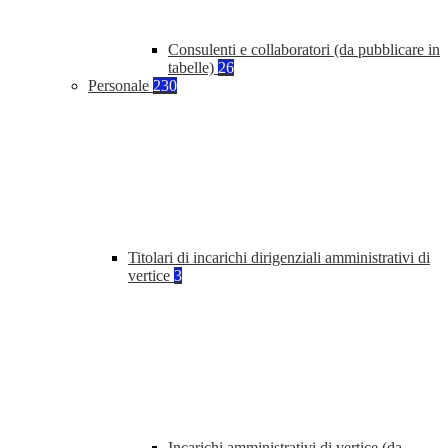
Consulenti e collaboratori (da pubblicare in
tabelle)
26
Personale
230
Titolari di incarichi dirigenziali amministrativi di
vertice
3
Incarichi amministrativi di vertice (da