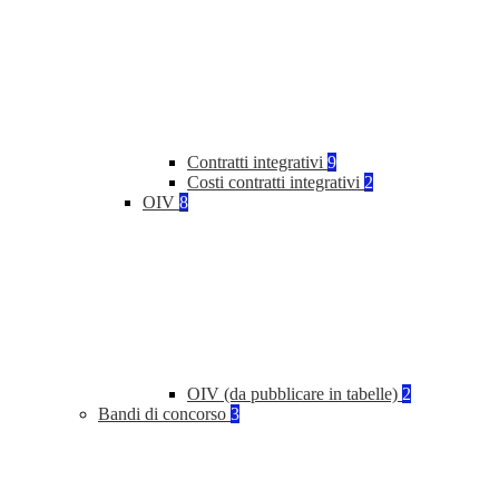
Contratti integrativi
9
Costi contratti integrativi
2
OIV
8
OIV (da pubblicare in tabelle)
2
Bandi di concorso
3