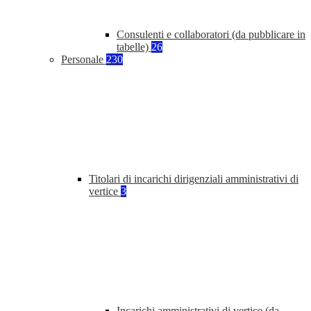
Consulenti e collaboratori (da pubblicare in
tabelle)
26
Personale
230
Titolari di incarichi dirigenziali amministrativi di
vertice
3
Incarichi amministrativi di vertice (da