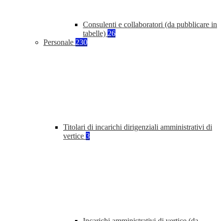
Consulenti e collaboratori (da pubblicare in
tabelle)
26
Personale
230
Titolari di incarichi dirigenziali amministrativi di
vertice
3
Incarichi amministrativi di vertice (da