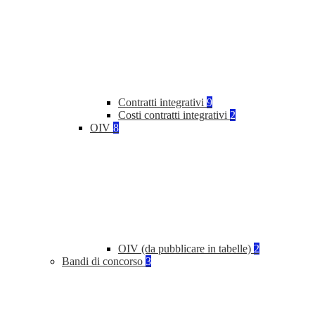
Contratti integrativi
9
Costi contratti integrativi
2
OIV
8
OIV (da pubblicare in tabelle)
2
Bandi di concorso
3