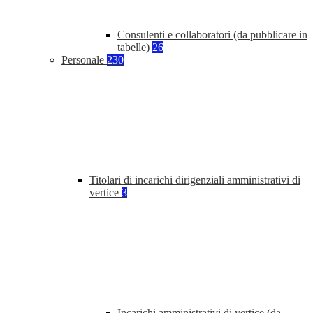
Consulenti e collaboratori (da pubblicare in
tabelle)
26
Personale
230
Titolari di incarichi dirigenziali amministrativi di
vertice
3
Incarichi amministrativi di vertice (da