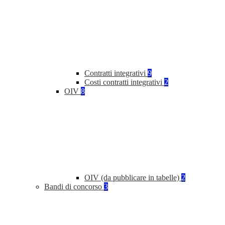
Contratti integrativi
9
Costi contratti integrativi
2
OIV
8
OIV (da pubblicare in tabelle)
2
Bandi di concorso
3