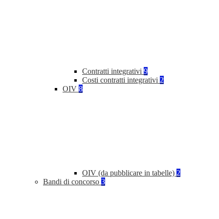
Contratti integrativi
9
Costi contratti integrativi
2
OIV
8
OIV (da pubblicare in tabelle)
2
Bandi di concorso
3