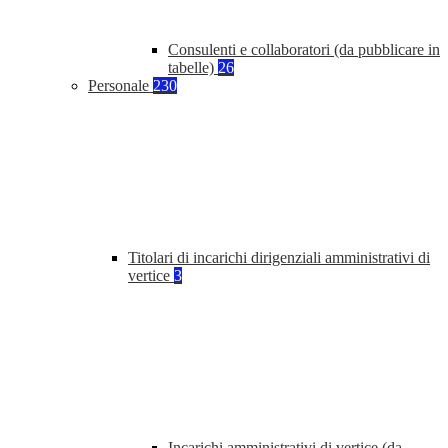
Consulenti e collaboratori (da pubblicare in
tabelle)
26
Personale
230
Titolari di incarichi dirigenziali amministrativi di
vertice
3
Incarichi amministrativi di vertice (da