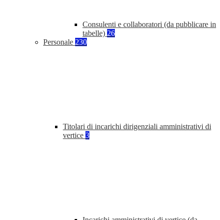
Consulenti e collaboratori (da pubblicare in
tabelle)
26
Personale
230
Titolari di incarichi dirigenziali amministrativi di
vertice
3
Incarichi amministrativi di vertice (da