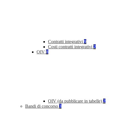
Contratti integrativi
9
Costi contratti integrativi
2
OIV
8
OIV (da pubblicare in tabelle)
2
Bandi di concorso
3