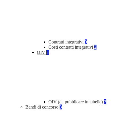
Contratti integrativi
9
Costi contratti integrativi
2
OIV
8
OIV (da pubblicare in tabelle)
2
Bandi di concorso
3