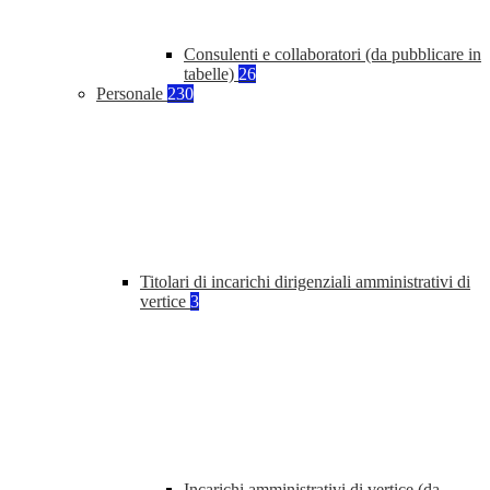
Consulenti e collaboratori (da pubblicare in
tabelle)
26
Personale
230
Titolari di incarichi dirigenziali amministrativi di
vertice
3
Incarichi amministrativi di vertice (da