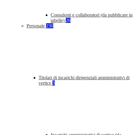
Consulenti e collaboratori (da pubblicare in
tabelle)
26
Personale
230
Titolari di incarichi dirigenziali amministrativi di
vertice
3
Incarichi amministrativi di vertice (da