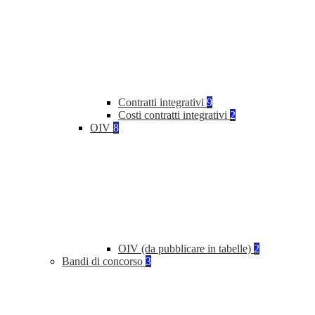
Contratti integrativi
9
Costi contratti integrativi
2
OIV
8
OIV (da pubblicare in tabelle)
2
Bandi di concorso
3