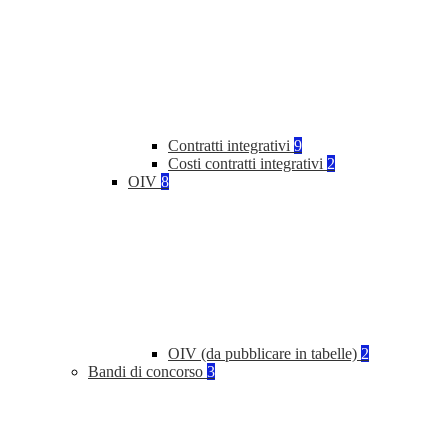
Contratti integrativi
9
Costi contratti integrativi
2
OIV
8
OIV (da pubblicare in tabelle)
2
Bandi di concorso
3