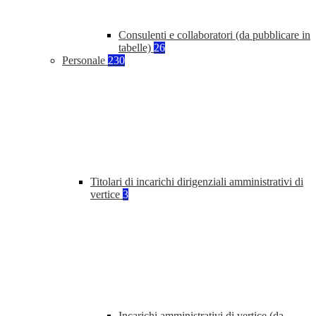
Consulenti e collaboratori (da pubblicare in
tabelle)
26
Personale
230
Titolari di incarichi dirigenziali amministrativi di
vertice
3
Incarichi amministrativi di vertice (da