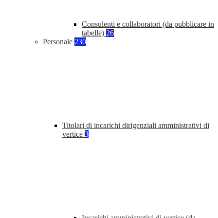
Consulenti e collaboratori (da pubblicare in
tabelle)
26
Personale
230
Titolari di incarichi dirigenziali amministrativi di
vertice
3
Incarichi amministrativi di vertice (da