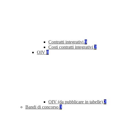
Contratti integrativi
9
Costi contratti integrativi
2
OIV
8
OIV (da pubblicare in tabelle)
2
Bandi di concorso
3