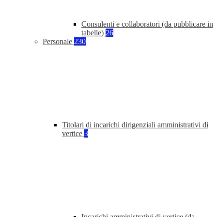
Consulenti e collaboratori (da pubblicare in
tabelle)
26
Personale
230
Titolari di incarichi dirigenziali amministrativi di
vertice
3
Incarichi amministrativi di vertice (da