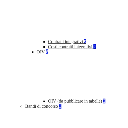
Contratti integrativi
9
Costi contratti integrativi
2
OIV
8
OIV (da pubblicare in tabelle)
2
Bandi di concorso
3