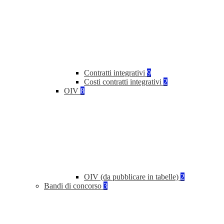
Contratti integrativi
9
Costi contratti integrativi
2
OIV
8
OIV (da pubblicare in tabelle)
2
Bandi di concorso
3