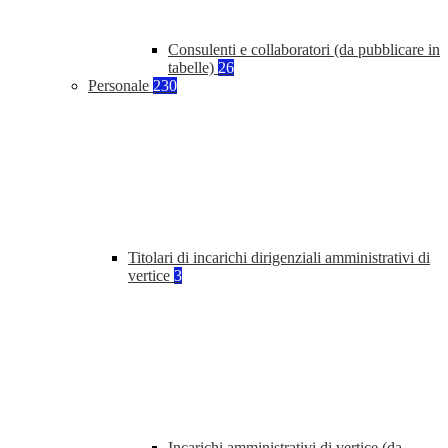
Consulenti e collaboratori (da pubblicare in
tabelle)
26
Personale
230
Titolari di incarichi dirigenziali amministrativi di
vertice
3
Incarichi amministrativi di vertice (da