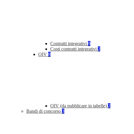
Contratti integrativi
9
Costi contratti integrativi
2
OIV
8
OIV (da pubblicare in tabelle)
2
Bandi di concorso
3