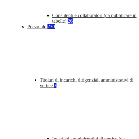
Consulenti e collaboratori (da pubblicare in
tabelle)
26
Personale
230
Titolari di incarichi dirigenziali amministrativi di
vertice
3
Incarichi amministrativi di vertice (da