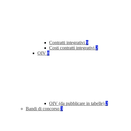
Contratti integrativi
9
Costi contratti integrativi
2
OIV
8
OIV (da pubblicare in tabelle)
2
Bandi di concorso
3