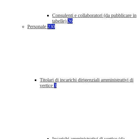
Consulenti e collaboratori (da pubblicare in
tabelle)
26
Personale
230
Titolari di incarichi dirigenziali amministrativi di
vertice
3
Incarichi amministrativi di vertice (da