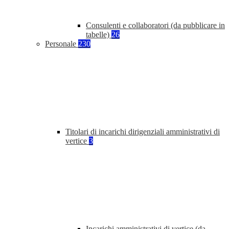
Consulenti e collaboratori (da pubblicare in
tabelle)
26
Personale
230
Titolari di incarichi dirigenziali amministrativi di
vertice
3
Incarichi amministrativi di vertice (da