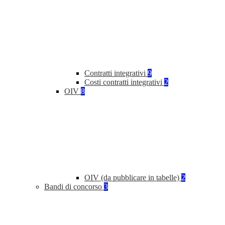
Contratti integrativi
9
Costi contratti integrativi
2
OIV
8
OIV (da pubblicare in tabelle)
2
Bandi di concorso
3