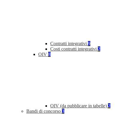
Contratti integrativi
9
Costi contratti integrativi
2
OIV
8
OIV (da pubblicare in tabelle)
2
Bandi di concorso
3