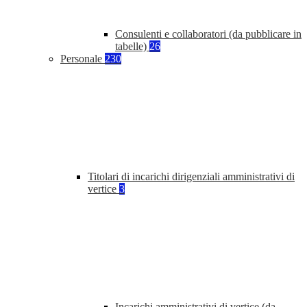
Consulenti e collaboratori (da pubblicare in
tabelle)
26
Personale
230
Titolari di incarichi dirigenziali amministrativi di
vertice
3
Incarichi amministrativi di vertice (da