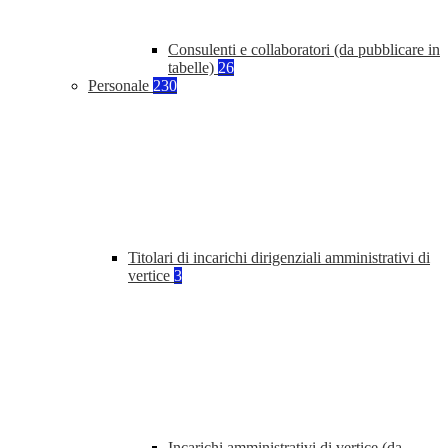
Consulenti e collaboratori (da pubblicare in
tabelle)
26
Personale
230
Titolari di incarichi dirigenziali amministrativi di
vertice
3
Incarichi amministrativi di vertice (da