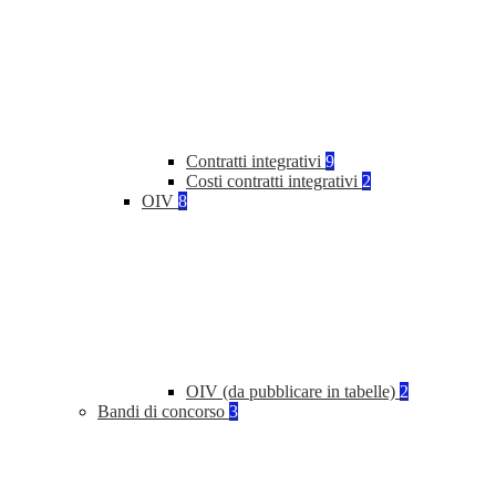
Contratti integrativi
9
Costi contratti integrativi
2
OIV
8
OIV (da pubblicare in tabelle)
2
Bandi di concorso
3