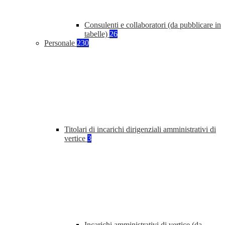
Consulenti e collaboratori (da pubblicare in
tabelle)
26
Personale
230
Titolari di incarichi dirigenziali amministrativi di
vertice
3
Incarichi amministrativi di vertice (da