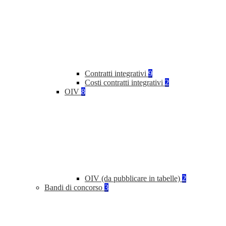
Contratti integrativi
9
Costi contratti integrativi
2
OIV
8
OIV (da pubblicare in tabelle)
2
Bandi di concorso
3