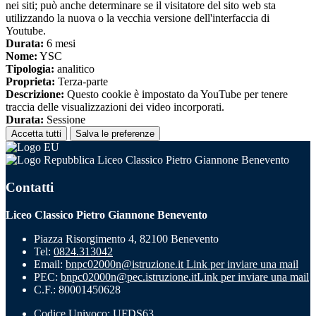
nei siti; può anche determinare se il visitatore del sito web sta
utilizzando la nuova o la vecchia versione dell'interfaccia di
Youtube.
Durata:
6 mesi
Nome:
YSC
Tipologia:
analitico
Proprieta:
Terza-parte
Descrizione:
Questo cookie è impostato da YouTube per tenere
traccia delle visualizzazioni dei video incorporati.
Durata:
Sessione
Accetta tutti
Salva le preferenze
Liceo Classico Pietro Giannone Benevento
Contatti
Liceo Classico Pietro Giannone Benevento
Piazza Risorgimento 4, 82100 Benevento
Tel:
0824.313042
Email:
bnpc02000n@istruzione.it
Link per inviare una mail
PEC:
bnpc02000n@pec.istruzione.it
Link per inviare una mail
C.F.: 80001450628
Codice Univoco: UFDS63