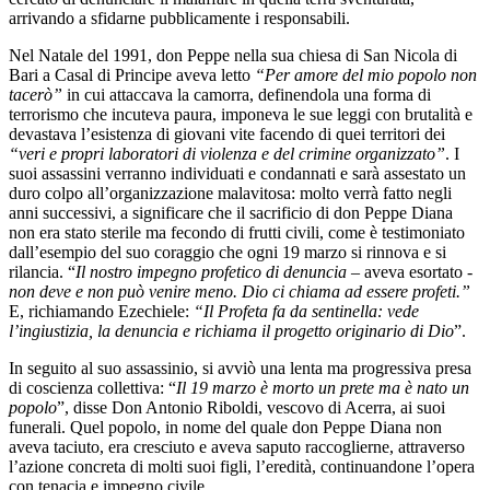
arrivando a sfidarne pubblicamente i responsabili.
Nel Natale del 1991, don Peppe nella sua chiesa di San Nicola di
Bari a Casal di Principe aveva letto
“Per amore del mio popolo non
tacerò”
in cui attaccava la camorra, definendola una forma di
terrorismo che incuteva paura, imponeva le sue leggi con brutalità e
devastava l’esistenza di giovani vite facendo di quei territori dei
“veri e propri laboratori di violenza e del crimine organizzato”
. I
suoi assassini verranno individuati e condannati e sarà assestato un
duro colpo all’organizzazione malavitosa: molto verrà fatto negli
anni successivi, a significare che il sacrificio di don Peppe Diana
non era stato sterile ma fecondo di frutti civili, come è testimoniato
dall’esempio del suo coraggio che ogni 19 marzo si rinnova e si
rilancia. “
Il nostro impegno profetico di denuncia
– aveva esortato -
non deve e non può venire meno. Dio ci chiama ad essere profeti.”
E, richiamando Ezechiele:
“Il Profeta fa da sentinella: vede
l’ingiustizia, la denuncia e richiama il progetto originario di Dio
”.
In seguito al suo assassinio, si avviò una lenta ma progressiva presa
di coscienza collettiva: “
Il 19 marzo è morto un prete ma è nato un
popolo
”, disse Don Antonio Riboldi, vescovo di Acerra, ai suoi
funerali. Quel popolo, in nome del quale don Peppe Diana non
aveva taciuto, era cresciuto e aveva saputo raccoglierne, attraverso
l’azione concreta di molti suoi figli, l’eredità, continuandone l’opera
con tenacia e impegno civile.