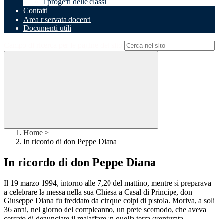
I progetti delle classi
Contatti
Area riservata docenti
Documenti utili
Campo di ricerca per le pagine del sito
Home
>
In ricordo di don Peppe Diana
In ricordo di don Peppe Diana
Il 19 marzo 1994, intorno alle 7,20 del mattino, mentre si preparava
a celebrare la messa nella sua Chiesa a Casal di Principe, don
Giuseppe Diana fu freddato da cinque colpi di pistola. Moriva, a soli
36 anni, nel giorno del compleanno, un prete scomodo, che aveva
cercato di denunciare il malaffare in quella terra sventurata,