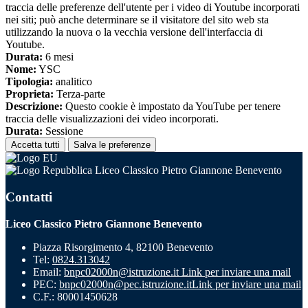
traccia delle preferenze dell'utente per i video di Youtube incorporati
nei siti; può anche determinare se il visitatore del sito web sta
utilizzando la nuova o la vecchia versione dell'interfaccia di
Youtube.
Durata:
6 mesi
Nome:
YSC
Tipologia:
analitico
Proprieta:
Terza-parte
Descrizione:
Questo cookie è impostato da YouTube per tenere
traccia delle visualizzazioni dei video incorporati.
Durata:
Sessione
Accetta tutti
Salva le preferenze
Liceo Classico Pietro Giannone Benevento
Contatti
Liceo Classico Pietro Giannone Benevento
Piazza Risorgimento 4, 82100 Benevento
Tel:
0824.313042
Email:
bnpc02000n@istruzione.it
Link per inviare una mail
PEC:
bnpc02000n@pec.istruzione.it
Link per inviare una mail
C.F.: 80001450628