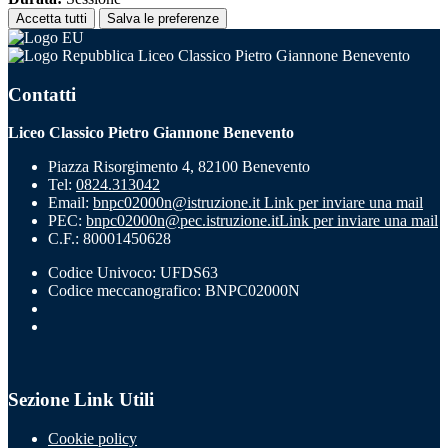
Accetta tutti
Salva le preferenze
Liceo Classico Pietro Giannone Benevento
Contatti
Liceo Classico Pietro Giannone Benevento
Piazza Risorgimento 4, 82100 Benevento
Tel:
0824.313042
Email:
bnpc02000n@istruzione.it
Link per inviare una mail
PEC:
bnpc02000n@pec.istruzione.it
Link per inviare una mail
C.F.: 80001450628
Codice Univoco: UFDS63
Codice meccanografico: BNPC02000N
Sezione Link Utili
Cookie policy