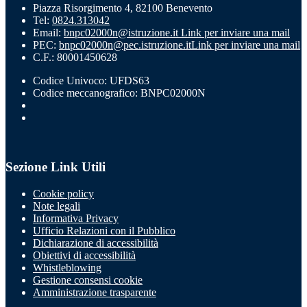
Piazza Risorgimento 4, 82100 Benevento
Tel:
0824.313042
Email:
bnpc02000n@istruzione.it
Link per inviare una mail
PEC:
bnpc02000n@pec.istruzione.it
Link per inviare una mail
C.F.: 80001450628
Codice Univoco: UFDS63
Codice meccanografico: BNPC02000N
Sezione Link Utili
Cookie policy
Note legali
Informativa Privacy
Ufficio Relazioni con il Pubblico
Dichiarazione di accessibilità
Obiettivi di accessibilità
Whistleblowing
Gestione consensi cookie
Amministrazione trasparente