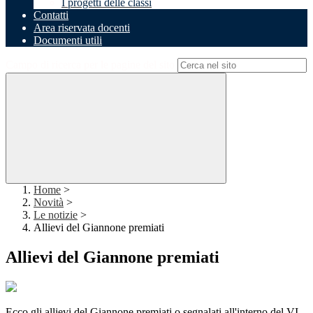
I progetti delle classi
Contatti
Area riservata docenti
Documenti utili
Campo di ricerca per le pagine del sito
Home
>
Novità
>
Le notizie
>
Allievi del Giannone premiati
Allievi del Giannone premiati
Ecco gli allievi del Giannone premiati o segnalati all'interno del VI