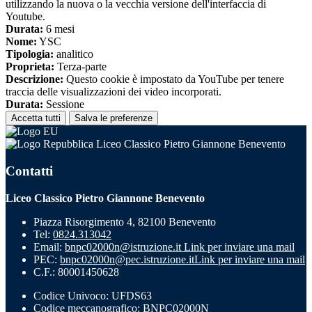
utilizzando la nuova o la vecchia versione dell'interfaccia di
Youtube.
Durata:
6 mesi
Nome:
YSC
Tipologia:
analitico
Proprieta:
Terza-parte
Descrizione:
Questo cookie è impostato da YouTube per tenere
traccia delle visualizzazioni dei video incorporati.
Durata:
Sessione
Accetta tutti
Salva le preferenze
Liceo Classico Pietro Giannone Benevento
Contatti
Liceo Classico Pietro Giannone Benevento
Piazza Risorgimento 4, 82100 Benevento
Tel:
0824.313042
Email:
bnpc02000n@istruzione.it
Link per inviare una mail
PEC:
bnpc02000n@pec.istruzione.it
Link per inviare una mail
C.F.: 80001450628
Codice Univoco: UFDS63
Codice meccanografico: BNPC02000N