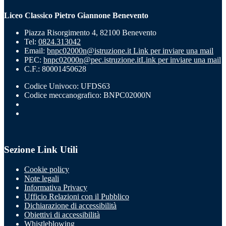
Liceo Classico Pietro Giannone Benevento
Piazza Risorgimento 4, 82100 Benevento
Tel:
0824.313042
Email:
bnpc02000n@istruzione.it
Link per inviare una mail
PEC:
bnpc02000n@pec.istruzione.it
Link per inviare una mail
C.F.: 80001450628
Codice Univoco: UFDS63
Codice meccanografico: BNPC02000N
Sezione Link Utili
Cookie policy
Note legali
Informativa Privacy
Ufficio Relazioni con il Pubblico
Dichiarazione di accessibilità
Obiettivi di accessibilità
Whistleblowing