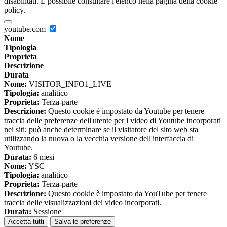
disabilitati. È possibile consultare l'elenco nella pagina della cookie
policy.
youtube.com
Nome
Tipologia
Proprieta
Descrizione
Durata
Nome:
VISITOR_INFO1_LIVE
Tipologia:
analitico
Proprieta:
Terza-parte
Descrizione:
Questo cookie è impostato da Youtube per tenere
traccia delle preferenze dell'utente per i video di Youtube incorporati
nei siti; può anche determinare se il visitatore del sito web sta
utilizzando la nuova o la vecchia versione dell'interfaccia di
Youtube.
Durata:
6 mesi
Nome:
YSC
Tipologia:
analitico
Proprieta:
Terza-parte
Descrizione:
Questo cookie è impostato da YouTube per tenere
traccia delle visualizzazioni dei video incorporati.
Durata:
Sessione
Accetta tutti
Salva le preferenze