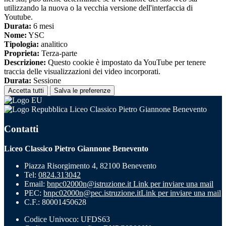
utilizzando la nuova o la vecchia versione dell'interfaccia di
Youtube.
Durata:
6 mesi
Nome:
YSC
Tipologia:
analitico
Proprieta:
Terza-parte
Descrizione:
Questo cookie è impostato da YouTube per tenere
traccia delle visualizzazioni dei video incorporati.
Durata:
Sessione
Accetta tutti
Salva le preferenze
Liceo Classico Pietro Giannone Benevento
Contatti
Liceo Classico Pietro Giannone Benevento
Piazza Risorgimento 4, 82100 Benevento
Tel:
0824.313042
Email:
bnpc02000n@istruzione.it
Link per inviare una mail
PEC:
bnpc02000n@pec.istruzione.it
Link per inviare una mail
C.F.: 80001450628
Codice Univoco: UFDS63