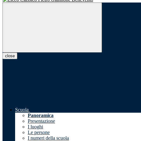
close
Scuola
Panoramica
Presentazione
I luoghi
Le persone
I numeri della scuola