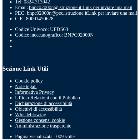
Tel:
0824.313042
Email:
bnpc02000n@istruzione.it
Link per inviare una mail
PEC:
bnpc02000n@pec.istruzione.it
Link per inviare una mail
C.F.: 80001450628
Codice Univoco: UFDS63
Codice meccanografico: BNPC02000N
Sezione Link Utili
Cookie policy
Note legali
Informativa Privacy
Ufficio Relazioni con il Pubblico
Dichiarazione di accessibilità
Obiettivi di accessibilità
Whistleblowing
Gestione consensi cookie
Amministrazione trasparente
Pagina visualizzata
1009
volte