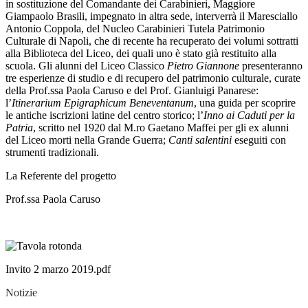
in sostituzione del Comandante dei Carabinieri, Maggiore
Giampaolo Brasili, impegnato in altra sede, interverrà il Maresciallo
Antonio Coppola, del Nucleo Carabinieri Tutela Patrimonio
Culturale di Napoli, che di recente ha recuperato dei volumi sottratti
alla Biblioteca del Liceo, dei quali uno è stato già restituito alla
scuola. Gli alunni del Liceo Classico
Pietro Giannone
presenteranno
tre esperienze di studio e di recupero del patrimonio culturale, curate
della Prof.ssa Paola Caruso e del Prof. Gianluigi Panarese:
l’
Itinerarium Epigraphicum Beneventanum
, una guida per scoprire
le antiche iscrizioni latine del centro storico; l’
Inno ai Caduti per la
Patria
, scritto nel 1920 dal M.ro Gaetano Maffei per gli ex alunni
del Liceo morti nella Grande Guerra;
Canti salentini
eseguiti con
strumenti tradizionali.
La Referente del progetto
Prof.ssa Paola Caruso
Invito 2 marzo 2019.pdf
Notizie