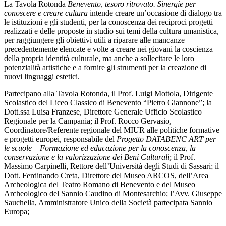
La Tavola Rotonda
Benevento, tesoro ritrovato. Sinergie per
conoscere e creare cultura
intende creare un’occasione di dialogo tra
le istituzioni e gli studenti, per la conoscenza dei reciproci progetti
realizzati e delle proposte in studio sui temi della cultura umanistica,
per raggiungere gli obiettivi utili a riparare alle mancanze
precedentemente elencate e volte a creare nei giovani la coscienza
della propria identità culturale, ma anche a sollecitare le loro
potenzialità artistiche e a fornire gli strumenti per la creazione di
nuovi linguaggi estetici.
Partecipano alla Tavola Rotonda, il Prof. Luigi Mottola, Dirigente
Scolastico del Liceo Classico di Benevento “Pietro Giannone”; la
Dott.ssa Luisa Franzese, Direttore Generale Ufficio Scolastico
Regionale per la Campania; il Prof. Rocco Gervasio,
Coordinatore/Referente regionale del MIUR alle politiche formative
e progetti europei, responsabile del
Progetto DATABENC ART per
le scuole – Formazione ed educazione per la conoscenza, la
conservazione e la valorizzazione dei Beni Culturali
; il Prof.
Massimo Carpinelli, Rettore dell’Università degli Studi di Sassari; il
Dott. Ferdinando Creta, Direttore del Museo ARCOS, dell’Area
Archeologica del Teatro Romano di Benevento e del Museo
Archeologico del Sannio Caudino di Montesarchio; l’Avv. Giuseppe
Sauchella, Amministratore Unico della Società partecipata Sannio
Europa;