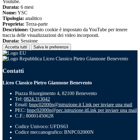
Youtube.
Durata:
6 mesi
Nome:
YSC
Tipologia:
analitico
Proprieta:
Terza-parte
Descrizione:
Questo cookie è impostato da YouTube per tenere
traccia delle visualizzazioni dei video incorporati.
Durata:
Sessione
Accetta tutti
Salva le preferenze
Liceo Classico Pietro Giannone Benevento
Contatti
Liceo Classico Pietro Giannone Benevento
Piazza Risorgimento 4, 82100 Benevento
Tel:
0824.313042
Email:
bnpc02000n@istruzione.it
Link per inviare una mail
PEC:
bnpc02000n@pec.istruzione.it
Link per inviare una mail
C.F.: 80001450628
Codice Univoco: UFDS63
Codice meccanografico: BNPC02000N