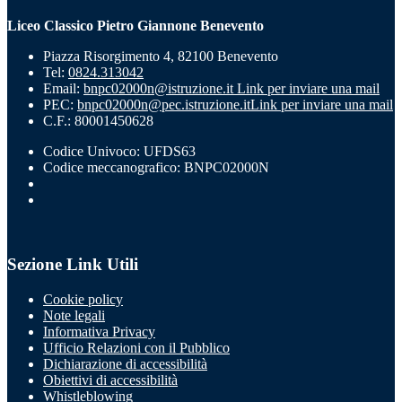
Liceo Classico Pietro Giannone Benevento
Piazza Risorgimento 4, 82100 Benevento
Tel:
0824.313042
Email:
bnpc02000n@istruzione.it
Link per inviare una mail
PEC:
bnpc02000n@pec.istruzione.it
Link per inviare una mail
C.F.: 80001450628
Codice Univoco: UFDS63
Codice meccanografico: BNPC02000N
Sezione Link Utili
Cookie policy
Note legali
Informativa Privacy
Ufficio Relazioni con il Pubblico
Dichiarazione di accessibilità
Obiettivi di accessibilità
Whistleblowing