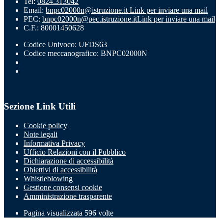
Tel:
0824.313042
Email:
bnpc02000n@istruzione.it
Link per inviare una mail
PEC:
bnpc02000n@pec.istruzione.it
Link per inviare una mail
C.F.: 80001450628
Codice Univoco: UFDS63
Codice meccanografico: BNPC02000N
Sezione Link Utili
Cookie policy
Note legali
Informativa Privacy
Ufficio Relazioni con il Pubblico
Dichiarazione di accessibilità
Obiettivi di accessibilità
Whistleblowing
Gestione consensi cookie
Amministrazione trasparente
Pagina visualizzata
596
volte