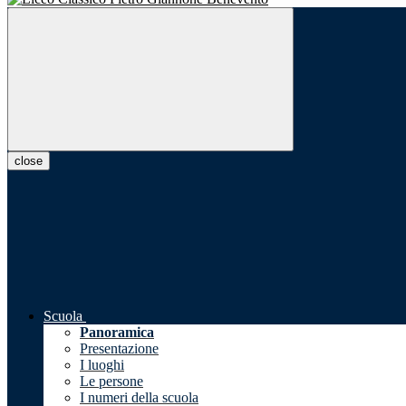
close
Scuola
Panoramica
Presentazione
I luoghi
Le persone
I numeri della scuola