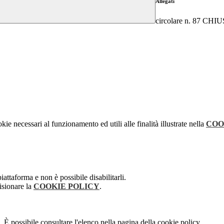
Allegati
circolare n. 87 
kie necessari al funzionamento ed utili alle finalità illustrate nella
COO
attaforma e non è possibile disabilitarli.
isionare la
COOKIE POLICY
.
 È possibile consultare l'elenco nella pagina della cookie policy.