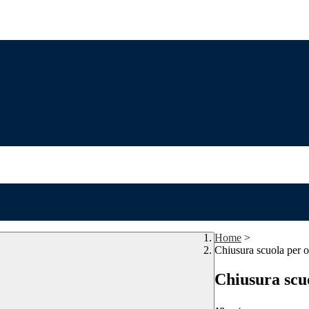
Home
>
Chiusura scuola per o
Chiusura scu