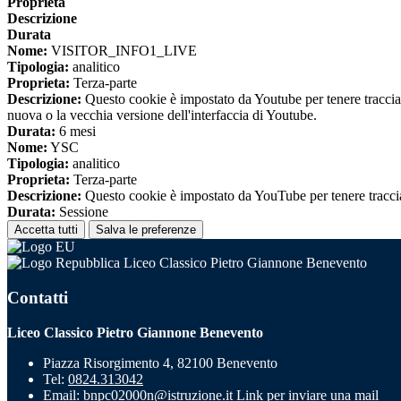
Proprieta
Descrizione
Durata
Nome:
VISITOR_INFO1_LIVE
Tipologia:
analitico
Proprieta:
Terza-parte
Descrizione:
Questo cookie è impostato da Youtube per tenere traccia de
nuova o la vecchia versione dell'interfaccia di Youtube.
Durata:
6 mesi
Nome:
YSC
Tipologia:
analitico
Proprieta:
Terza-parte
Descrizione:
Questo cookie è impostato da YouTube per tenere traccia 
Durata:
Sessione
Accetta tutti
Salva le preferenze
Liceo Classico Pietro Giannone Benevento
Contatti
Liceo Classico Pietro Giannone Benevento
Piazza Risorgimento 4, 82100 Benevento
Tel:
0824.313042
Email:
bnpc02000n@istruzione.it
Link per inviare una mail