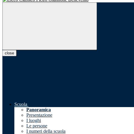
close
Scuola
Panoramica
Presentazione
I luoghi
Le persone
I numeri della scuola