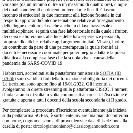
variabile (da un minimo di tre a un massimo di quattro ore), cinque
dei quali sono tenuti da docenti universitari e liceali. Ciascun
incontro si articolerà in due momenti: alla lezione frontale in cui
l’esperto approfondirà alcune tematiche relative all’insegnamento
delle lingue e culture classiche anche in chiave trasversale e
multidisciplinare, seguirà una fase laboratoriale nella quale i fruitori
dei corsi elaboreranno, alla luce delle loro esperienze personali,
proposte didattiche relative agli argomenti trattati. Vi sarà, inoltre,
un contributo da parte di una psicoterapeuta la quale fornirà ai
docenti le necessarie coordinate per poter meglio adattare la prassi
didattica alla complessa fase che la scuola vive a causa della
pandemia da SARS-COVID 19.
I laboratori, accreditati sulla piattaforma ministeriale
SOFIA (ID
67666)
sono validi ai fini della formazione obbligatoria dei docenti.
Le iscrizioni sono aperte fino al 15/01/2022. Gli incontri si
svolgeranno in diretta streaming sulla piattaforma CISCO. I numeri
d'aula saranno di volta in volta comunicati ai corsisti. L'iscrizione è
gratuita e aperta a tutti i docenti della scuola secondaria di II grado.
Per completare la procedura d'iscrizione eventualmente già iniziata
sulla piattaforma SOFIA, è sufficiente inviare una mail di conferma
con nome, cognome, scuola di provenienza e data di iscrizione alla
casella di posta:
circologiannoniano@classicogiannonebn.com