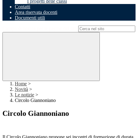
I progetti delle classi
Contatti
Area riservata docenti
Documenti utili
Campo di ricerca per le pagine del sito
Home
>
Novità
>
Le notizie
>
Circolo Giannoniano
Circolo Giannoniano
Il Circolo Giannoniano propone sei incontri di formazione di durata