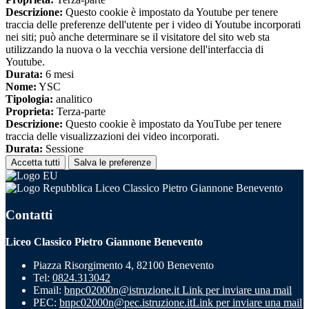
Descrizione:
Questo cookie è impostato da Youtube per tenere
traccia delle preferenze dell'utente per i video di Youtube incorporati
nei siti; può anche determinare se il visitatore del sito web sta
utilizzando la nuova o la vecchia versione dell'interfaccia di
Youtube.
Durata:
6 mesi
Nome:
YSC
Tipologia:
analitico
Proprieta:
Terza-parte
Descrizione:
Questo cookie è impostato da YouTube per tenere
traccia delle visualizzazioni dei video incorporati.
Durata:
Sessione
Accetta tutti
Salva le preferenze
Liceo Classico Pietro Giannone Benevento
Contatti
Liceo Classico Pietro Giannone Benevento
Piazza Risorgimento 4, 82100 Benevento
Tel:
0824.313042
Email:
bnpc02000n@istruzione.it
Link per inviare una mail
PEC:
bnpc02000n@pec.istruzione.it
Link per inviare una mail