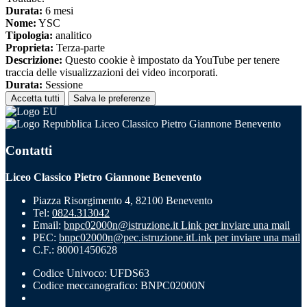
Durata:
6 mesi
Nome:
YSC
Tipologia:
analitico
Proprieta:
Terza-parte
Descrizione:
Questo cookie è impostato da YouTube per tenere
traccia delle visualizzazioni dei video incorporati.
Durata:
Sessione
Accetta tutti
Salva le preferenze
Liceo Classico Pietro Giannone Benevento
Contatti
Liceo Classico Pietro Giannone Benevento
Piazza Risorgimento 4, 82100 Benevento
Tel:
0824.313042
Email:
bnpc02000n@istruzione.it
Link per inviare una mail
PEC:
bnpc02000n@pec.istruzione.it
Link per inviare una mail
C.F.: 80001450628
Codice Univoco: UFDS63
Codice meccanografico: BNPC02000N