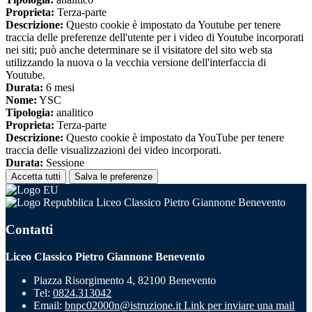
Proprieta:
Terza-parte
Descrizione:
Questo cookie è impostato da Youtube per tenere
traccia delle preferenze dell'utente per i video di Youtube incorporati
nei siti; può anche determinare se il visitatore del sito web sta
utilizzando la nuova o la vecchia versione dell'interfaccia di
Youtube.
Durata:
6 mesi
Nome:
YSC
Tipologia:
analitico
Proprieta:
Terza-parte
Descrizione:
Questo cookie è impostato da YouTube per tenere
traccia delle visualizzazioni dei video incorporati.
Durata:
Sessione
Accetta tutti
Salva le preferenze
Liceo Classico Pietro Giannone Benevento
Contatti
Liceo Classico Pietro Giannone Benevento
Piazza Risorgimento 4, 82100 Benevento
Tel:
0824.313042
Email:
bnpc02000n@istruzione.it
Link per inviare una mail