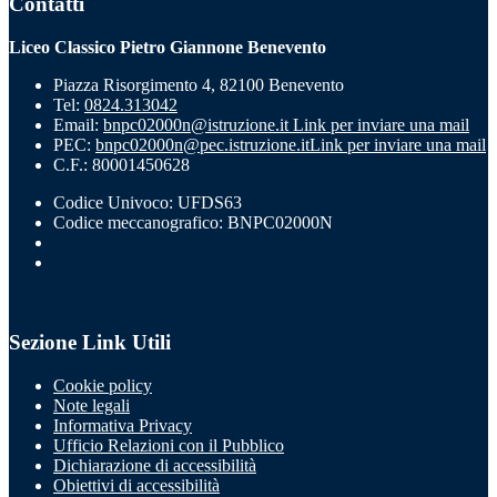
Contatti
Liceo Classico Pietro Giannone Benevento
Piazza Risorgimento 4, 82100 Benevento
Tel:
0824.313042
Email:
bnpc02000n@istruzione.it
Link per inviare una mail
PEC:
bnpc02000n@pec.istruzione.it
Link per inviare una mail
C.F.: 80001450628
Codice Univoco: UFDS63
Codice meccanografico: BNPC02000N
Sezione Link Utili
Cookie policy
Note legali
Informativa Privacy
Ufficio Relazioni con il Pubblico
Dichiarazione di accessibilità
Obiettivi di accessibilità