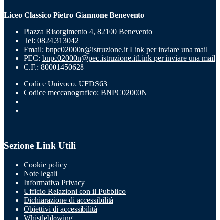
Liceo Classico Pietro Giannone Benevento
Piazza Risorgimento 4, 82100 Benevento
Tel:
0824.313042
Email:
bnpc02000n@istruzione.it
Link per inviare una mail
PEC:
bnpc02000n@pec.istruzione.it
Link per inviare una mail
C.F.: 80001450628
Codice Univoco: UFDS63
Codice meccanografico: BNPC02000N
Sezione Link Utili
Cookie policy
Note legali
Informativa Privacy
Ufficio Relazioni con il Pubblico
Dichiarazione di accessibilità
Obiettivi di accessibilità
Whistleblowing