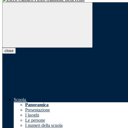
close
Scuola
Panoramica
Presentazione
I luoghi
Le persone
I numeri della scuola