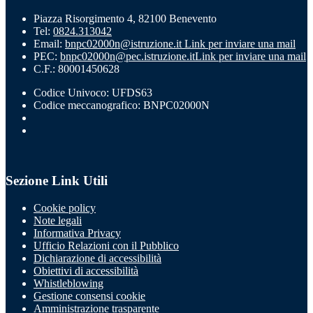
Piazza Risorgimento 4, 82100 Benevento
Tel:
0824.313042
Email:
bnpc02000n@istruzione.it
Link per inviare una mail
PEC:
bnpc02000n@pec.istruzione.it
Link per inviare una mail
C.F.: 80001450628
Codice Univoco: UFDS63
Codice meccanografico: BNPC02000N
Sezione Link Utili
Cookie policy
Note legali
Informativa Privacy
Ufficio Relazioni con il Pubblico
Dichiarazione di accessibilità
Obiettivi di accessibilità
Whistleblowing
Gestione consensi cookie
Amministrazione trasparente