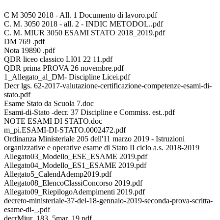
C M 3050 2018 - All. 1 Documento di lavoro.pdf
C. M. 3050 2018 - all. 2 - INDIC METODOL..pdf
C. M. MIUR 3050 ESAMI STATO 2018_2019.pdf
DM 769 .pdf
Nota 19890 .pdf
QDR liceo classico LI01 22 11.pdf
QDR prima PROVA 26 novembre.pdf
1_Allegato_al_DM- Discipline Licei.pdf
Decr lgs. 62-2017-valutazione-certificazione-competenze-esami-di-
stato.pdf
Esame Stato da Scuola 7.doc
Esami-di-Stato -decr. 37 Discipline e Commiss. est..pdf
NOTE ESAMI DI STATO.doc
m_pi.ESAMI-DI-STATO.0002472.pdf
Ordinanza Ministeriale 205 dell'11 marzo 2019 - Istruzioni
organizzative e operative esame di Stato II ciclo a.s. 2018-2019
Allegato03_Modello_ESE_ESAME 2019.pdf
Allegato04_Modello_ES1_ESAME 2019.pdf
Allegato5_CalendAdemp2019.pdf
Allegato08_ElencoClassiConcorso 2019.pdf
Allegato09_RiepilogoAdempimenti 2019.pdf
decreto-ministeriale-37-del-18-gennaio-2019-seconda-prova-scritta-
esame-di-_.pdf
decrMiur_183_5mar_19.pdf